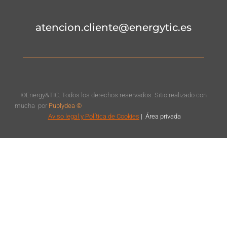
atencion.cliente@energytic.es
©Energy&TIC. Todos los derechos reservados. Sitio realizado con
mucha
por
Publydea ©
Aviso legal
y Política de Cookies
|
Á
rea privada