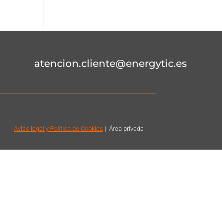
atencion.cliente@energytic.es
Aviso legal
y Política de Cookies
|
Á
rea privada