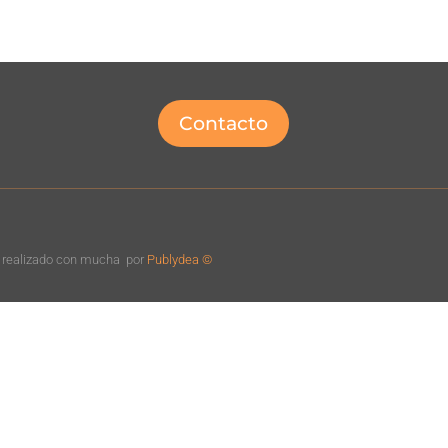
Contacto
o realizado con mucha
por
Publydea ©