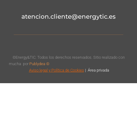
atencion.cliente@energytic.es
©Energy&TIC. Todos los derechos reservados. Sitio realizado con
mucha
por
Publydea ©
Aviso legal
y Política de Cookies
|
Á
rea privada