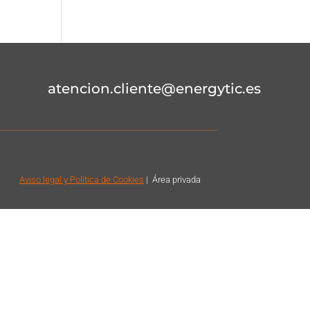
atencion.cliente@energytic.es
Aviso legal
y Política de Cookies
|
Á
rea privada