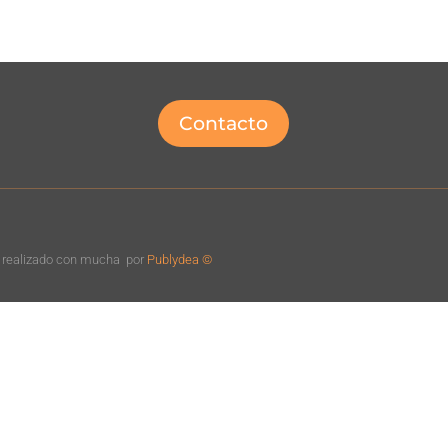
Contacto
o realizado con mucha
por
Publydea ©