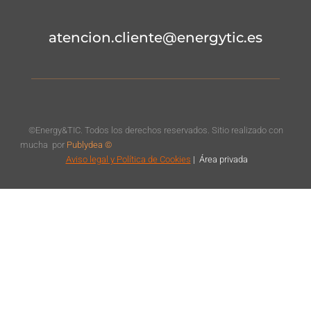
atencion.cliente@energytic.es
©Energy&TIC. Todos los derechos reservados. Sitio realizado con
mucha
por
Publydea ©
Aviso legal
y Política de Cookies
|
Á
rea privada