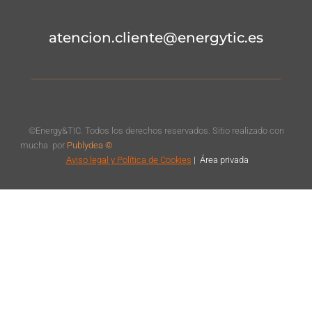
atencion.cliente@energytic.es
©Energy&TIC. Todos los derechos reservados. Sitio realizado con
mucha
por
Publydea ©
Aviso legal
y Política de Cookies
|
Á
rea privada