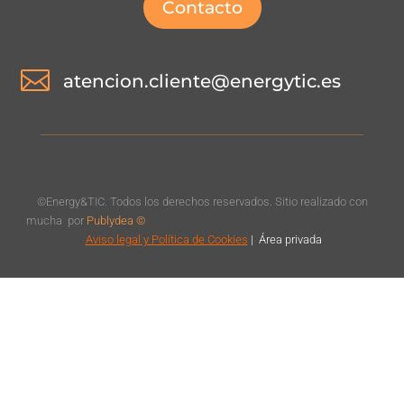
Contacto

atencion.cliente@energytic.es
©Energy&TIC. Todos los derechos reservados. Sitio realizado con
mucha
por
Publydea ©
Aviso legal
y Política de Cookies
|
Á
rea privada