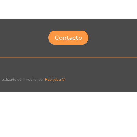
Contacto
o realizado con mucha
por
Publydea ©