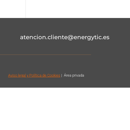
atencion.cliente@energytic.es
Aviso legal
y Política de Cookies
|
Á
rea privada