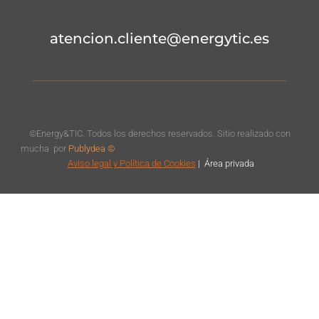
atencion.cliente@energytic.es
©Energy&TIC. Todos los derechos reservados. Sitio realizado con
mucha
por
Publydea ©
Aviso legal
y Política de Cookies
|
Á
rea privada