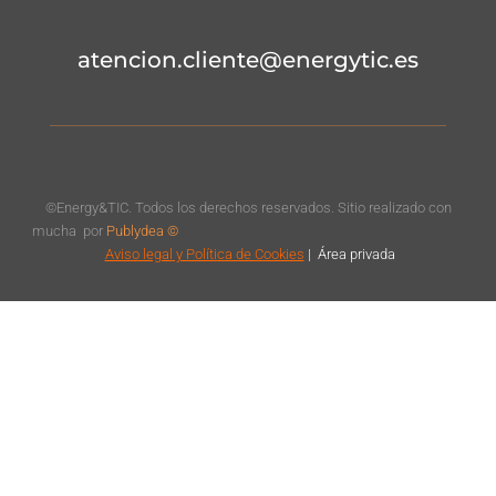
atencion.cliente@energytic.es
©Energy&TIC. Todos los derechos reservados. Sitio realizado con
mucha
por
Publydea ©
Aviso legal
y Política de Cookies
|
Á
rea privada