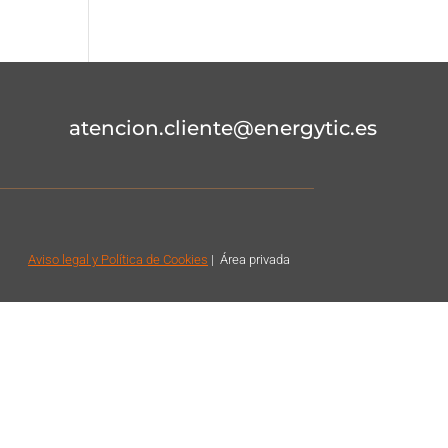
atencion.cliente@energytic.es
Aviso legal
y Política de Cookies
|
Á
rea privada