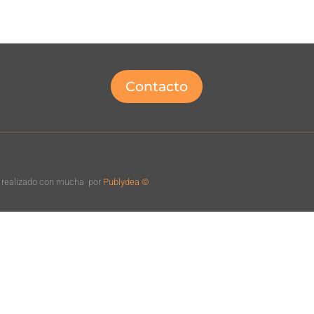
Contacto
o realizado con mucha
por
Publydea ©