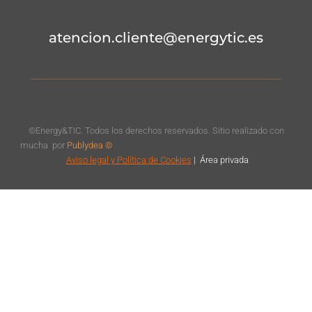
atencion.cliente@energytic.es
©Energy&TIC. Todos los derechos reservados. Sitio realizado con
mucha
por
Publydea ©
Aviso legal
y Política de Cookies
|
Á
rea privada