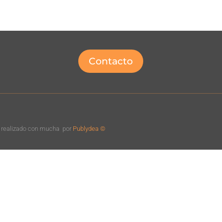
Contacto
o realizado con mucha
por
Publydea ©