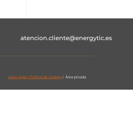
atencion.cliente@energytic.es
Aviso legal
y Política de Cookies
|
Á
rea privada