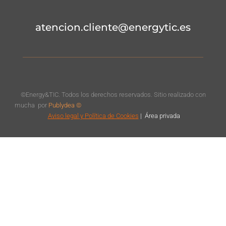
atencion.cliente@energytic.es
©Energy&TIC. Todos los derechos reservados. Sitio realizado con
mucha
por
Publydea ©
Aviso legal
y Política de Cookies
|
Á
rea privada