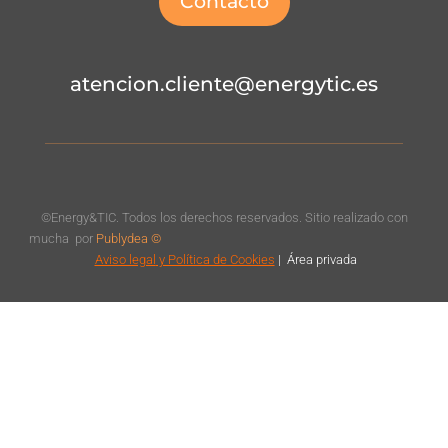
Contacto
atencion.cliente@energytic.es
©Energy&TIC. Todos los derechos reservados. Sitio realizado con
mucha
por
Publydea ©
Aviso legal
y Política de Cookies
|
Á
rea privada