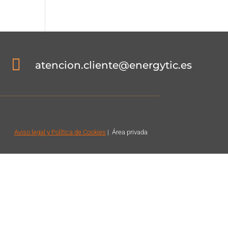

atencion.cliente@energytic.es
Aviso legal
y Política de Cookies
|
Á
rea privada