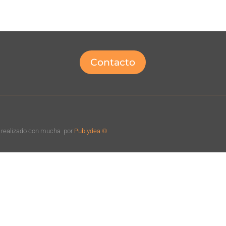
Contacto
o realizado con mucha
por
Publydea ©