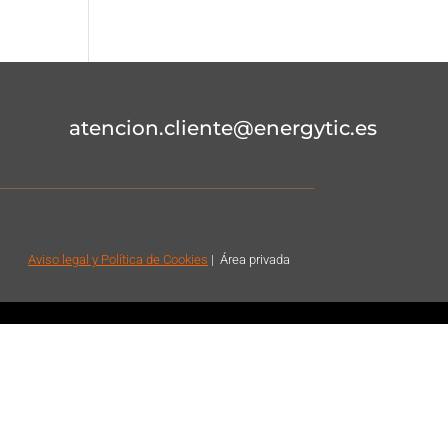
atencion.cliente@energytic.es
Aviso legal
y Política de Cookies
|
Á
rea privada