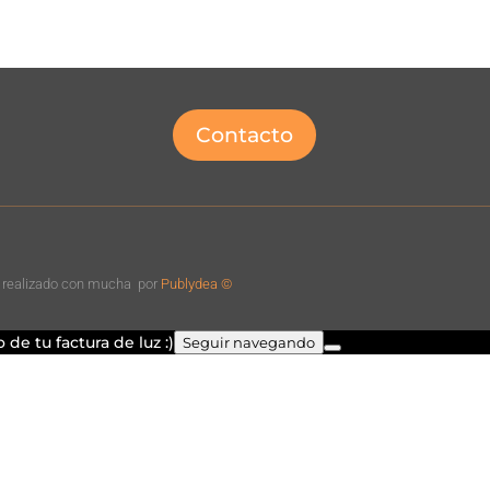
Contacto
o realizado con mucha
por
Publydea ©
de tu factura de luz :)
Seguir navegando